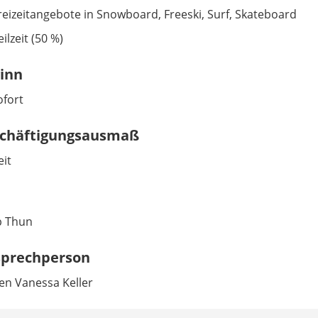
reizeitangebote in Snowboard, Freeski, Surf, Skateboard
eilzeit (50 %)
inn
ofort
chäftigungsausmaß
eit
p Thun
prechperson
en Vanessa Keller