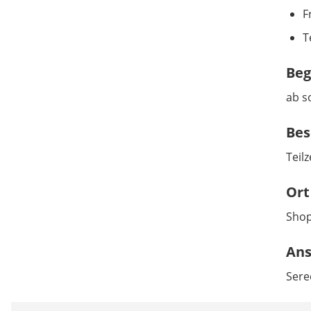
F
T
Beg
ab s
Bes
Teilz
Ort
Sho
Ans
Sere