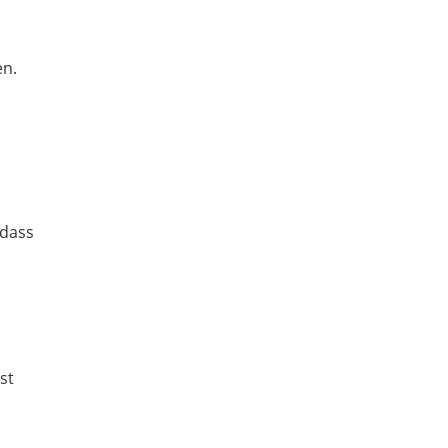
en.
 dass
st