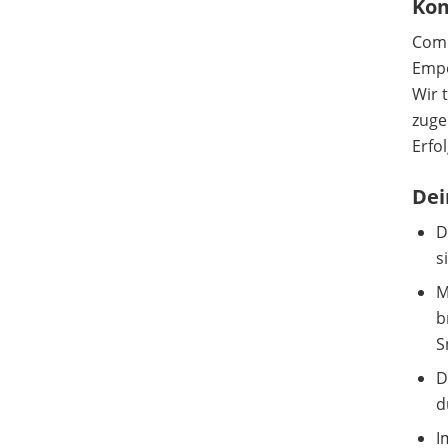
Kom
Comm
Empo
Wir 
zuge
Erfo
Dei
D
s
M
b
S
D
d
I