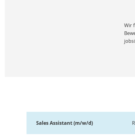
Wir 
Bewe
jobs
Sales Assistant (m/w/d)
R