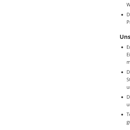
W
D
P
Uns
E
E
m
D
S
u
D
u
T
g