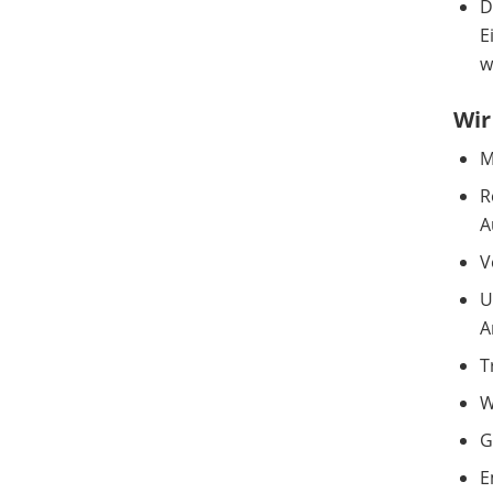
D
E
w
Wir
M
R
A
V
U
A
T
W
G
E