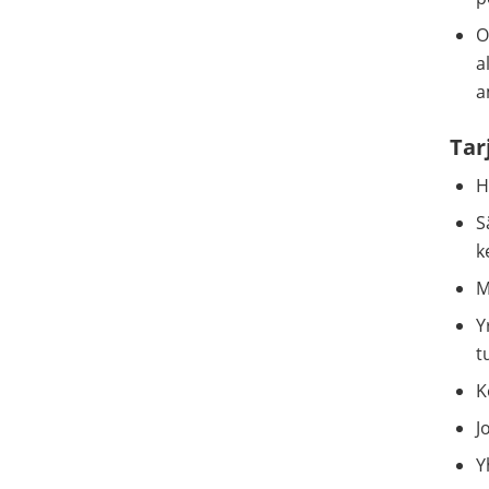
O
a
a
Tar
H
S
k
M
Y
t
K
J
Y