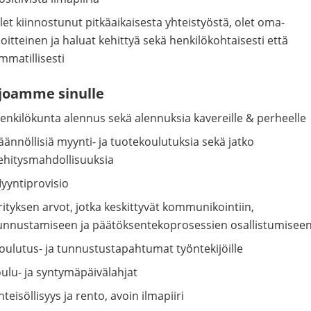
let kiinnostunut pitkäaikaisesta yhteistyöstä, olet oma-
loitteinen ja haluat kehittyä sekä henkilökohtaisesti että
mmatillisesti
joamme sinulle
enkilökunta alennus sekä alennuksia kavereille & perheelle
äännöllisiä myynti- ja tuotekoulutuksia sekä jatko
ehitysmahdollisuuksia
yyntiprovisio
rityksen arvot, jotka keskittyvät kommunikointiin,
unnustamiseen ja päätöksentekoprosessien osallistumisee
oulutus- ja tunnustustapahtumat työntekijöille
oulu- ja syntymäpäivälahjat
hteisöllisyys ja rento, avoin ilmapiiri