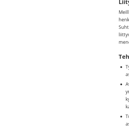
Lii
Meil
henk
Suht
liit
men
Teh
T
a
A
y
k
k
T
a