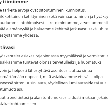
ty tiimiimme
le tärkeitä arvoja ovat sitoutuminen, kunnioitus,
ilökohtainen kehittyminen sekä voimaantuminen ja hyväksy
audumme intohimoisesti liiketoimintamme, arvostamme si
tyvää elämäntyyliä ja haluamme kehittyä jatkuvasti sekä juhlis
estystämme yhdessä.
täväsi
yöskentelet asiakas rajapinnassa myymälässä ja varmistat, 
siakkaamme tuntevat olonsa tervetulleiksi ja huomatuksi
voin ja helposti lähestyttävä asenteesi auttaa sinua
mmärtämään nopeasti, mitä asiakkaamme etsivät – olipa
yseessä sitten uusin lauta, täydellinen lumilautaside tai uusi
atumuoti asu
uot trenditietosi ja alan tuntemuksesi aidosti mukaan jokai
siakaskohtaamiseen