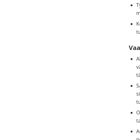
T
m
K
t
Va
A
v
t
S
s
t
O
t
A
p