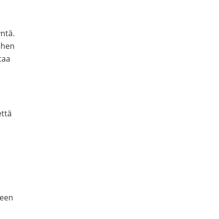
ntä.
ihen
taa
että
seen