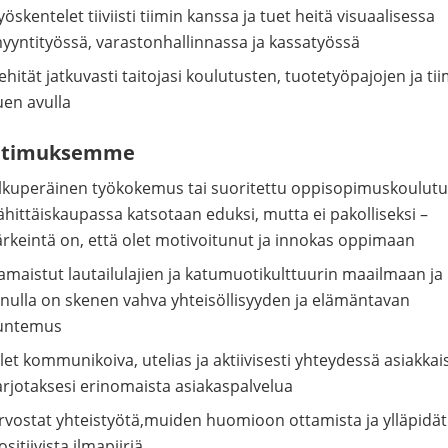
yöskentelet tiiviisti tiimin kanssa ja tuet heitä visuaalisessa
yyntityössä, varastonhallinnassa ja kassatyössä
ehität jatkuvasti taitojasi koulutusten, tuotetyöpajojen ja tii
uen avulla
atimuksemme
lkuperäinen työkokemus tai suoritettu oppisopimuskoulut
ähittäiskaupassa katsotaan eduksi, mutta ei pakolliseksi –
ärkeintä on, että olet motivoitunut ja innokas oppimaan
amaistut lautailulajien ja katumuotikulttuurin maailmaan ja
inulla on skenen vahva yhteisöllisyyden ja elämäntavan
untemus
let kommunikoiva, utelias ja aktiivisesti yhteydessä asiakkais
arjotaksesi erinomaista asiakaspalvelua
rvostat yhteistyötä,muiden huomioon ottamista ja ylläpidät
ositiivista ilmapiiriä