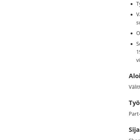
T
V
s
O
S
1
v
Alo
Väli
Työ
Part
Sija