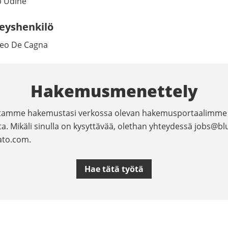
 Udine
eyshenkilö
eo De Cagna
Hakemusmenettely
amme hakemustasi verkossa olevan hakemusportaalimme
ta. Mikäli sinulla on kysyttävää, olethan yhteydessä
jobs@bl
ato.com
.
Hae tätä työtä