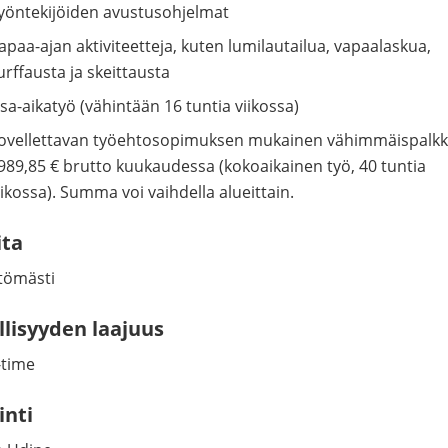
yöntekijöiden avustusohjelmat
apaa-ajan aktiviteetteja, kuten lumilautailua, vapaalaskua,
urffausta ja skeittausta
sa-aikatyö (vähintään 16 tuntia viikossa)
ovellettavan työehtosopimuksen mukainen vähimmäispalk
989,85 € brutto kuukaudessa (kokoaikainen työ, 40 tuntia
iikossa). Summa voi vaihdella alueittain.
ita
ttömästi
llisyyden laajuus
-time
inti