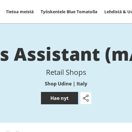
Tietoa meistä
Työskentele Blue Tomatolla
Lehdistä & Uu
es As­sis­tant (m
Retail Shops
Shop Udine | Italy
Hae nyt